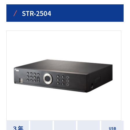
/
STR-2504
３年
USB