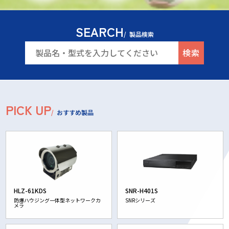
SEARCH
/
製品検索
検索
PICK UP
/
おすすめ製品
HLZ-61KDS
SNR-H401S
防爆ハウジング一体型ネットワークカ
SNRシリーズ
メラ