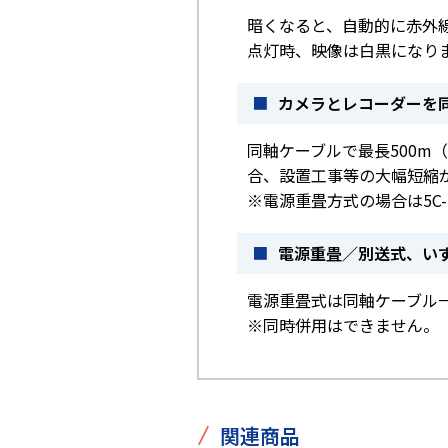
暗くなると、自動的に赤外線
点灯時、映像は白黒になり
■
カメラとレコーダーを
同軸ケーブルで最長500m（
合、設置工事等の大幅短縮
※電源重畳方式の場合は5C-2
■
電源重畳／別送式、い
電源重畳式は同軸ケーブル
※同時併用はできません。
/
関連商品