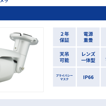
カメラ
２年
電源
保証
重畳
天吊
レンズ
可能
一体型
プライバシー
IP66
マスク