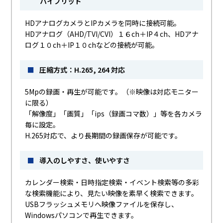
ハイブリッド
HDアナログカメラとIPカメラを同時に接続可能。
HDアナログ（AHD/TVI/CVI）１６ch＋IP４ch、HDアナ
ログ１０ch＋IP１０chなどの接続が可能。
■
圧縮方式：H.265, 264 対応
5Mpの録画・再生が可能です。（※映像は対応モニター
に限る）
「解像度」「画質」「ips（録画コマ数）」等を各カメラ
毎に設定。
H.265対応で、より長期間の録画保存が可能です。
■
導入のしやすさ、使いやすさ
カレンダー検索・日時指定検索・イベント検索等の多彩
な検索機能により、見たい映像を素早く検索できます。
USBフラッシュメモリへ映像ファイルを保存し、
Windowsパソコンで再生できます。