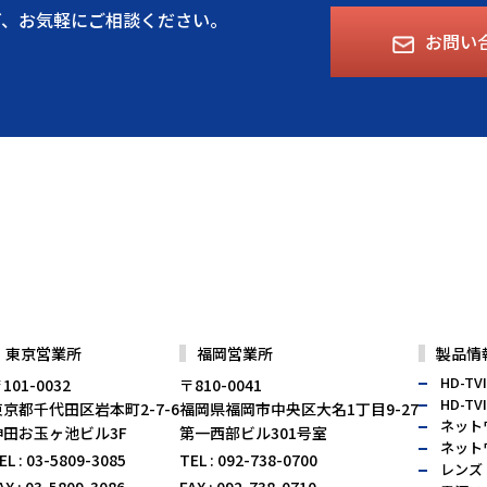
ど、
お気軽にご相談ください。
お問い
東京営業所
福岡営業所
製品情
HD-TV
101-0032
〒810-0041
HD-T
東京都千代田区岩本町2-7-6
福岡県福岡市中央区大名1丁目9-27
ネット
神田お玉ヶ池ビル3F
第一西部ビル301号室
ネット
EL
: 03-5809-3085
TEL
: 092-738-0700
レンズ