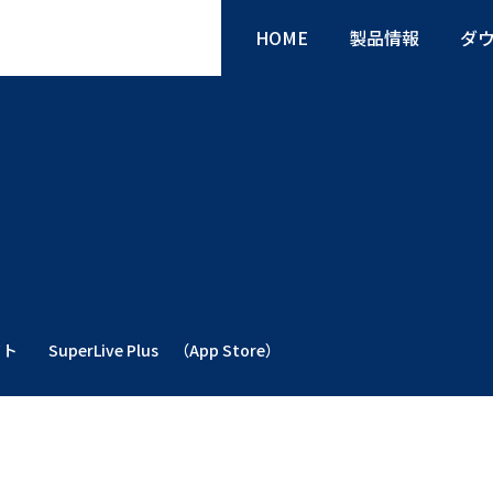
HOME
製品情報
ダ
uperLive Plus （App Store）