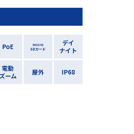
デイ
micro
PoE
ナイト
SDカード
電動
屋外
IP68
ズーム