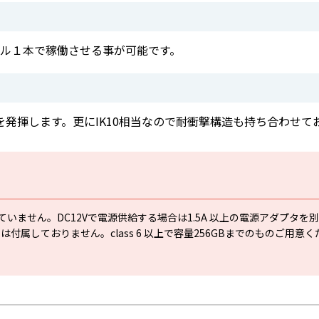
ーブル１本で稼働させる事が可能です。
果を発揮します。更にIK10相当なので耐衝撃構造も持ち合わせて
いません。DC12Vで電源供給する場合は1.5A 以上の電源アダプタを
カードは付属しておりません。class 6 以上で容量256GBまでのものご用意