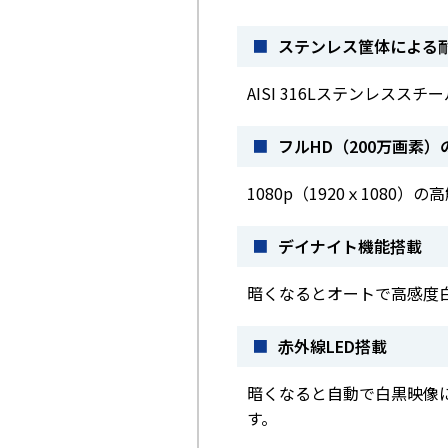
■
ステンレス筐体による
AISI 316Lステンレス
■
フルHD（200万画素
1080p（1920ｘ1080）
■
デイナイト機能搭載
暗くなるとオートで高感度
■
赤外線LED搭載
暗くなると自動で白黒映像に
す。