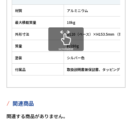
材質
アルミニウム
最大積載質量
10kg
外形寸法
φ120（ベース）×H153.5mm （突起
質量
約280g
scrollable
塗装
シルバー色
付属品
取扱説明書兼保証書、タッピングネジ×
/
関連商品
関連する商品がありません。