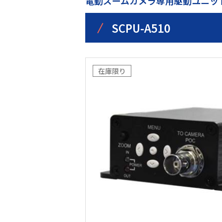
電動ズームカメラ専用駆動ユニッ
/
SCPU-A510