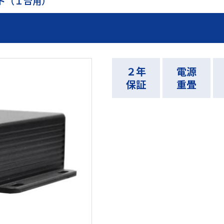
ト（１台用）
２年
電源
保証
重畳