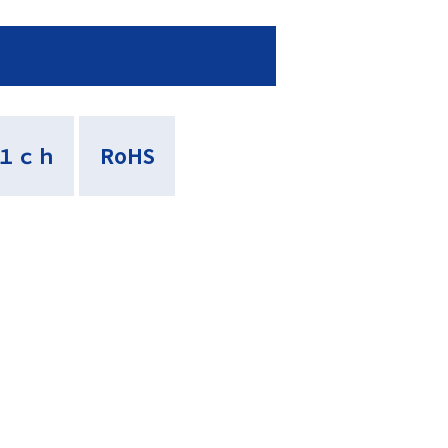
１ｃｈ
RoHS