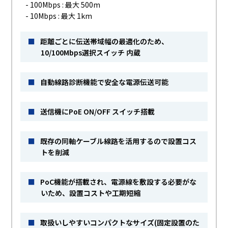
- 100Mbps : 最大 500m
- 10Mbps : 最大 1km
■
距離ごとに伝送帯域幅の最適化のため、
10/100Mbps選択スイッチ 内蔵
■
自動線路診断機能で安全な電源伝送可能
■
送信機にPoE ON/OFF スイッチ搭載
■
既存の同軸ケーブル線路を活用するので設置コス
トを削減
■
PoC機能が搭載され、電源線を敷設する必要がな
いため、設置コストや工期短縮
■
取扱いしやすいコンパクトなサイズ(固定設置のた